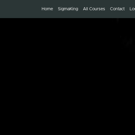
Home
SigmaKing
All Courses
Contact
Lo