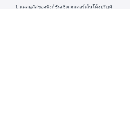
แคลคูลัสของฟังก์ชันเชิงเวกเตอร์เส้นโค้งปริภูมิ
เวกเตอร์สัมผัส(T) เวกเตอร์ตั้งฉาก(N) เวกเตอร์คู่
ขนาน(B)
ความเร่ง ความโค้ง ความยาวส่วนโค้ง
เกรเดียน ไดเวอร์เจนย์ และเคิร์ลของสนามเวกเตอร์
อนุพันธ์ระบุทิศทาง
อินทิกรัล
ของฟังก์ชันเชิงเวกเตอร์
อินทิกรัล
ตามเส้น
ความเป็นอิสระกับวิถี
ทฤษฎีของกรีนในระนาบ
อินทิกรัลเชิงพื้นผิว
ทฤษฎีบทไดเวอร์เจนต์
ทฤษฎีบทสโต๊กส์
ระบบสมการเชิงเส้นและการดำเนินการตามแถวขั้น
มูลฐาน
ค่าเฉพาะและเวกเตอร์เฉพาะ